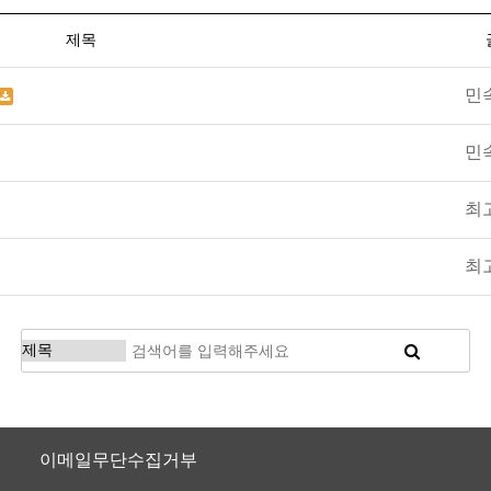
제목
민
민
최
최
침
이메일무단수집거부