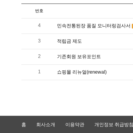
번호
4
민속전통된장 품질 모니터링검사서
3
적립금 제도
2
기존회원 보유포인트
1
쇼핑몰 리뉴얼(renewal)
홈
회사소개
이용약관
개인정보 취급방