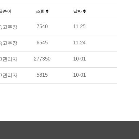
글쓴이
조회
날짜
7540
11-25
속고추장
6545
11-24
속고추장
277350
10-01
고관리자
5815
10-01
고관리자