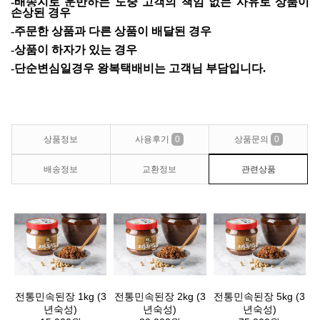
-배송지로
운반하는
도중
고객의
책임
없는
사유로
상품이
손상된
경우
-주문한
상품과
다른
상품이
배달된
경우
-상품이
하자가
있는
경우
-단순변심일경우 왕복택배비는 고객님 부담입
니
다.
상품정보
사용후기
0
상품문의
0
배송정보
교환정보
관련상품
전통민속된장 1kg (3
전통민속된장 2kg (3
전통민속된장 5kg (3
년숙성)
년숙성)
년숙성)