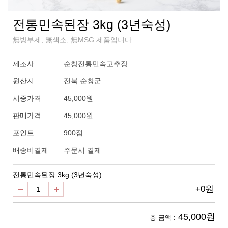
전통민속된장 3kg (3년숙성)
無방부제, 無색소, 無MSG 제품입니다.
제조사
순창전통민속고추장
원산지
전북 순창군
시중가격
45,000원
판매가격
45,000원
900점
포인트
배송비결제
주문시 결제
전통민속된장 3kg (3년숙성)
+0원
45,000원
총 금액 :