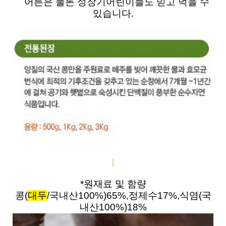
어른은 물론 성장기어린이들도 믿고 먹을 수
있습니다
.
*
원재료 및 함량
콩
(
대두
/
국내산
100%)65%,
정제수
17%,
식염
(
국
내산
100%)18%