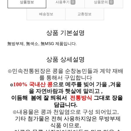
상품정보
사용후기
0
상품문의
0
배송정보
교환정보
상품 기본설명
無방부제, 無색소, 無MSG 제품입니다.
상품 상세설명
⊙민속전통된장은 콩을 순창농민들과 계약
재배
를 통해서
구입합니다
100%
국내산 콩
으로
메주를 빚어 가을
,
겨울
⊙
을 자연바람과 햇살에
말리고
,
이듬해
봄에 잘 띄워서
전통방식
그대로 장을
담급니다
.
⊙내용물은 콩과 천일염으로 구성 되어있고
,
기타 첨가물은 전혀 사용하지않은 무방부제
식품 이므로
,