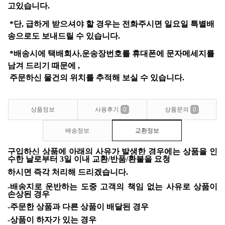
고있습니다
.
*
단
,
급하게 받으셔야 할 경우는 전화주시면 일요일 특별배
송으로도 보내드릴 수 있습니다
.
*
배송시에 택배회사
,
운송장번호를 휴대폰에 문자메세지를
남겨 드리기 때문에
,
주문하신 물건의
위치를 추적해 보실
수 있습니다
.
상품정보
사용후기
0
상품문의
0
배송정보
교환정보
구입하신
상품에
아래의
사유가
발생한
경우에는
상품을
인
수한
날로부터
3
일
이내
교환
/
반품
/
환불을
요청
하시면
즉각
처리해
드리겠습니다
.
-배송지로
운반하는
도중
고객의
책임
없는
사유로
상품이
손상된
경우
-주문한
상품과
다른
상품이
배달된
경우
-상품이
하자가
있는
경우