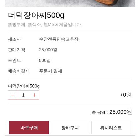
더덕장아찌500g
無방부제, 無색소, 無MSG 제품입니다.
제조사
순창전통민속고추장
판매가격
25,000원
500점
포인트
배송비결제
주문시 결제
더덕장아찌500g
+0원
25,000원
총 금액 :
위시리스트