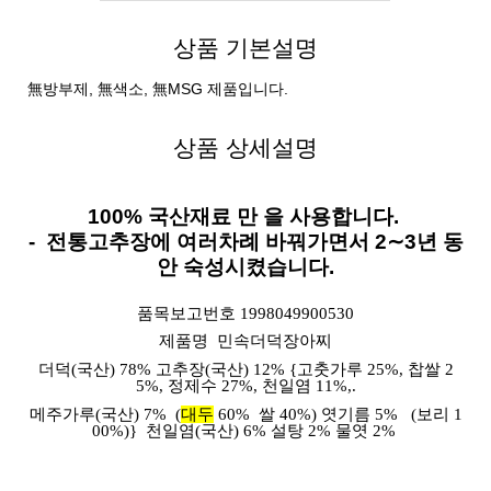
상품 기본설명
無방부제, 無색소, 無MSG 제품입니다.
상품 상세설명
100%
국산재료 만 을 사용합니다
.
-
전통고추장에 여러차례 바꿔가면서
2∼3
년 동
안
숙성시켰습니다
.
품목보고번호
1998049900530
제품명 민속더덕장아찌
더덕(국산)
78%
고추장(국산)
12% {
고춧가루
25%,
찹쌀
2
5%,
정제수
27%,
천일염
11%,.
메주가루(국산)
7% (
대두
60%
쌀
40%)
엿기름
5% (
보리
1
00%)}
천일염(국산)
6%
설탕
2%
물엿
2%